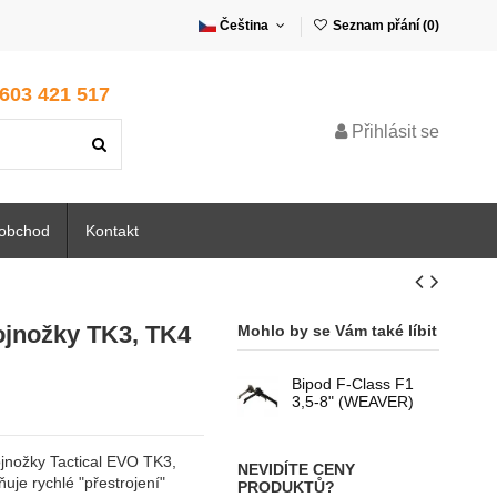
Čeština
Seznam přání (
0
)
 603 421 517
Přihlásit se
oobchod
Kontakt
jnožky TK3, TK4
Mohlo by se Vám také líbit
Bipod F-Class F1
3,5-8" (WEAVER)
jnožky Tactical EVO TK3,
NEVIDÍTE CENY
je rychlé "přestrojení"
PRODUKTŮ?