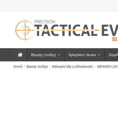
Bipody (nožky)
Vylepšení zbraní
Doplň
Domů
Bipody (nožky)
Náhradní díly a příslušenství
WEAVER LOCK 