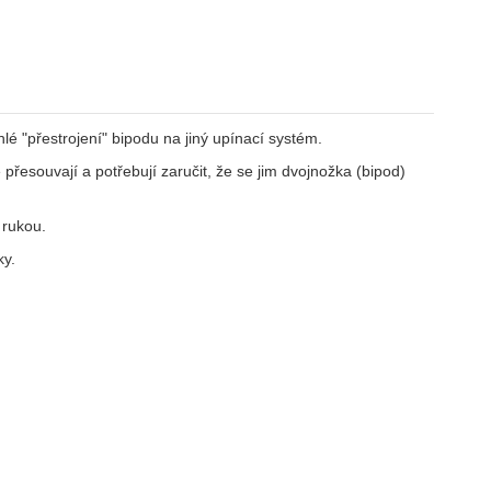
 "přestrojení" bipodu na jiný upínací systém.
ě přesouvají a potřebují zaručit, že se jim dvojnožka (bipod)
 rukou.
ky.