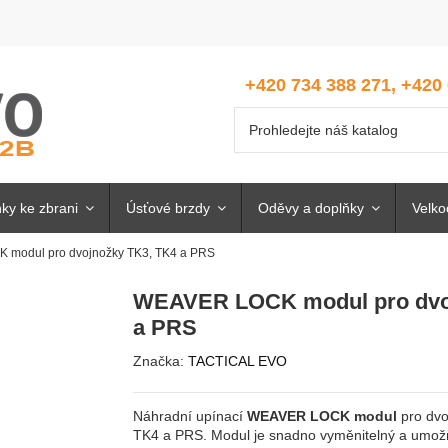
+420 734 388 271, +420
ky ke zbrani
Úsťové brzdy
Oděvy a doplňky
Velk
modul pro dvojnožky TK3, TK4 a PRS
WEAVER LOCK modul pro dvo
a PRS
Značka:
TACTICAL EVO
Náhradní upínací
WEAVER LOCK modul
pro dvo
TK4 a PRS. Modul je snadno vyměnitelný a umožňu