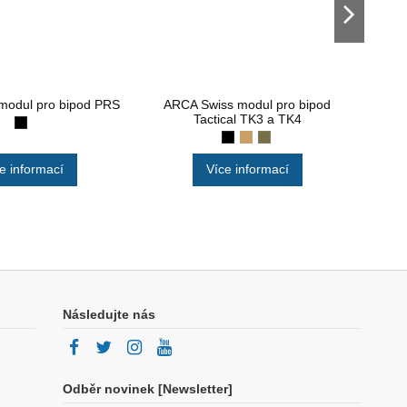
modul pro bipod PRS
ARCA Swiss modul pro bipod
Bip
Tactical TK3 a TK4
60
e informací
Více informací
Následujte nás
Odběr novinek [Newsletter]