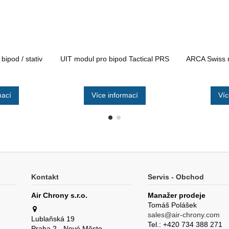
ipod / stativ
UIT modul pro bipod Tactical PRS
ARCA Swiss 
mací
Více informací
Víc
Kontakt
Servis - Obchod
Air Chrony s.r.o.
Manažer prodeje
Tomáš Polášek
sales@air-chrony.com
Lublaňská 19
Tel.: +420 734 388 271
Praha 2 - Nové Město