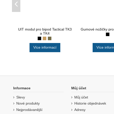
UIT modul pro bipod Tactical TK3
Gumové nožičky pro b
a TK4
Více informací
Více infor
Informace
Můj účet
Slevy
Můj účet
Nové produkty
Historie objednávek
Nejprodávanější
Adresy