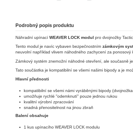
Podrobný popis produktu
Náhradní upínací
WEAVER LOCK modul
pro dvojnožky Tactic
Tento modul je navíc vybaven bezpečnostním
zámkovým sys
neuvolní například vlivem náhodného zachycení za ponosový
Zámkový systém znemožní náhodné otevření, ale současně je m
Tato součástka je kompatibilní se všemi našimi bipody a je mož
Hlavní přednosti
kompatibilní se všemi námi vyráběnými bipody (dvojnožka
umožňuje rychlé "odemknutí" pouze jednou rukou
kvalitní výrobní zpracování
snadná přenositelnost na jinou zbraň
Balení obsahuje
1 kus upínacího WEAVER LOCK modulu