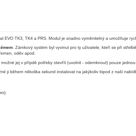
al EVO TK3, TK4 a PRS. Modul je snadno vyměnitelný a umožňuje rychlé
témem
. Zámkový systém byl vyvinut pro ty uživatele, kteří se při střelb
 řemen, oděv apod.
ožné jej v přípdě potřeby otevřít (uvolnit - odemknout) pouze jednou
né ji během několika sekund instalovat na jakýkoliv bipod z naší nabíd
mi)