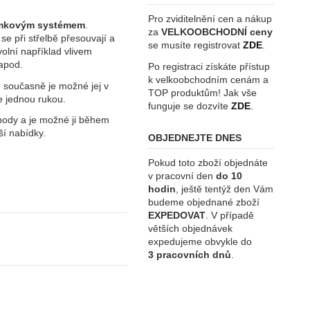
Pro zviditelnění cen a nákup
mkovým systémem
.
za
VELKOOBCHODNÍ ceny
se při střelbě přesouvají a
se musíte registrovat
ZDE
.
volní například vlivem
apod.
Po registraci získáte přístup
k velkoobchodním cenám a
současně je možné jej v
TOP produktům! Jak vše
e jednou rukou.
funguje se dozvíte
ZDE
.
ipody a je možné ji během
ší nabídky.
OBJEDNEJTE DNES
Pokud toto zboží objednáte
v pracovní den
do 10
hodin
, ještě tentýž den Vám
budeme objednané zboží
EXPEDOVAT
. V případě
větších objednávek
expedujeme obvykle do
3 pracovních dnů
.