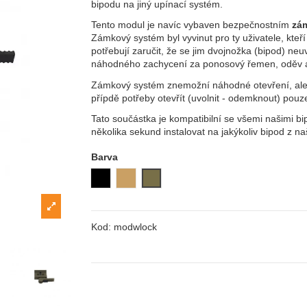
bipodu na jiný upínací systém.
Tento modul je navíc vybaven bezpečnostním
zá
Zámkový systém byl vyvinut pro ty uživatele, kteří 
potřebují zaručit, že se jim dvojnožka (bipod) neu
náhodného zachycení za ponosový řemen, oděv 
Zámkový systém znemožní náhodné otevření, ale 
přípdě potřeby otevřít (uvolnit - odemknout) pouz
Tato součástka je kompatibilní se všemi našimi b
několika sekund instalovat na jakýkoliv bipod z na
Barva
Černá (black)
Písková (coyote)
Zelená (khaki)
Kod:
modwlock