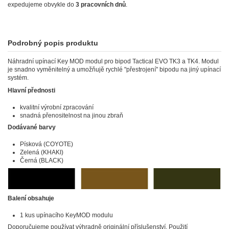
expedujeme obvykle do
3 pracovních dnů
.
Podrobný popis produktu
Náhradní upínací Key MOD modul pro bipod Tactical EVO TK3 a TK4. Modul
je snadno vyměnitelný a umožňujě rychlé "přestrojení" bipodu na jiný upínací
systém.
Hlavní přednosti
kvalitní výrobní zpracování
snadná přenositelnost na jinou zbraň
Dodávané barvy
Písková (COYOTE)
Zelená (KHAKI)
Černá (BLACK)
Balení obsahuje
1 kus upínacího KeyMOD modulu
Doporučujeme používat výhradně originální příslušenství. Použití