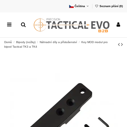
Čeština
Seznam přání (
0
)
Domů
Bipody (nožky)
Náhradní díly a příslušenství
Key MOD modul pro
bipod Tactical TK3 a TK4