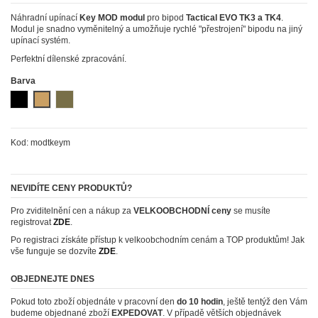
Náhradní upínací
Key MOD modul
pro bipod
Tactical EVO TK3 a TK4
.
Modul je snadno vyměnitelný a umožňuje rychlé "přestrojení" bipodu na jiný
upínací systém.
Perfektní dílenské zpracování.
Barva
Černá (black)
Písková (coyote)
Zelená (khaki)
Kod:
modtkeym
NEVIDÍTE CENY PRODUKTŮ?
Pro zviditelnění cen a nákup za
VELKOOBCHODNÍ ceny
se musíte
registrovat
ZDE
.
Po registraci získáte přístup k velkoobchodním cenám a TOP produktům! Jak
vše funguje se dozvíte
ZDE
.
OBJEDNEJTE DNES
Pokud toto zboží objednáte v pracovní den
do 10 hodin
, ještě tentýž den Vám
budeme objednané zboží
EXPEDOVAT
. V případě větších objednávek