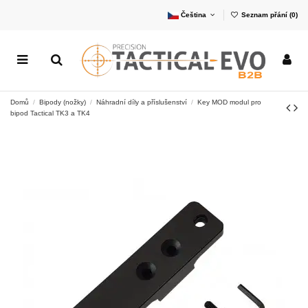
Čeština
Seznam přání (
0
)
Domů
Bipody (nožky)
Náhradní díly a příslušenství
Key MOD modul pro
bipod Tactical TK3 a TK4