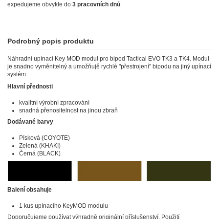
expedujeme obvykle do
3 pracovních dnů
.
Podrobný popis produktu
Náhradní upínací Key MOD modul pro bipod Tactical EVO TK3 a TK4. Modul
je snadno vyměnitelný a umožňujě rychlé "přestrojení" bipodu na jiný upínací
systém.
Hlavní přednosti
kvalitní výrobní zpracování
snadná přenositelnost na jinou zbraň
Dodávané barvy
Písková (COYOTE)
Zelená (KHAKI)
Černá (BLACK)
Balení obsahuje
1 kus upínacího KeyMOD modulu
Doporučujeme používat výhradně originální příslušenství. Použití