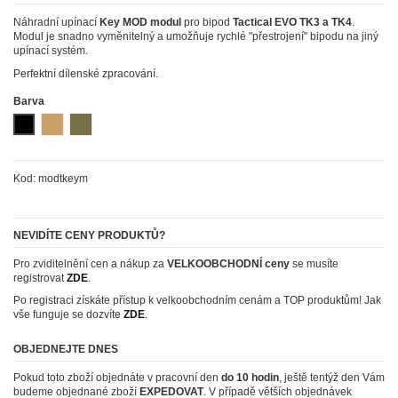
Náhradní upínací
Key MOD modul
pro bipod
Tactical EVO TK3 a TK4
.
Modul je snadno vyměnitelný a umožňuje rychlé "přestrojení" bipodu na jiný
upínací systém.
Perfektní dílenské zpracování.
Barva
Černá (black)
Písková (coyote)
Zelená (khaki)
Kod:
modtkeym
NEVIDÍTE CENY PRODUKTŮ?
Pro zviditelnění cen a nákup za
VELKOOBCHODNÍ ceny
se musíte
registrovat
ZDE
.
Po registraci získáte přístup k velkoobchodním cenám a TOP produktům! Jak
vše funguje se dozvíte
ZDE
.
OBJEDNEJTE DNES
Pokud toto zboží objednáte v pracovní den
do 10 hodin
, ještě tentýž den Vám
budeme objednané zboží
EXPEDOVAT
. V případě větších objednávek