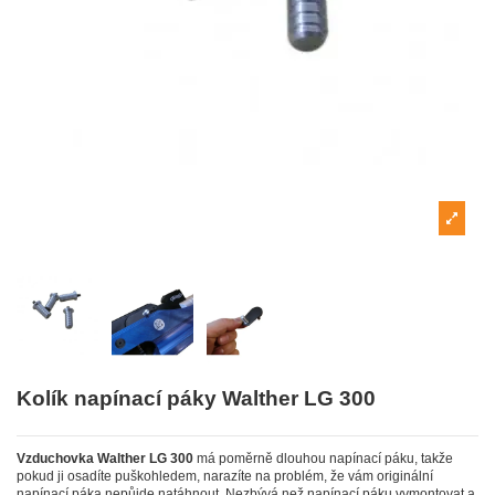
Kolík napínací páky Walther LG 300
Vzduchovka Walther LG 300
má poměrně dlouhou napínací páku, takže
pokud ji osadíte puškohledem, narazíte na problém, že vám originální
napínací páka nepůjde natáhnout. Nezbývá než napínací páku vymontovat a