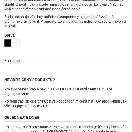
zkrátit. Osadit ji pak můžete námi vyrobeným duralovým kolíčkem. Napínací
kolíček dodáváme ve stříbrné nebo černé barvě.
Sada obsahuje všechny potřebné komponenty a její montáž zvládně
průměrně zručný kutil. V případě, že si na montáž netroufáte, svěřte ji svému
puškaři.
Barva
Černá (elox)
Stříbrná (elox)
Kod:
kolik1
NEVIDÍTE CENY PRODUKTŮ?
Pro zviditelnění cen a nákup za
VELKOOBCHODNÍ ceny
se musíte
registrovat
ZDE
.
Po registraci získáte přístup k velkoobchodním cenám a TOP produktům! Jak
vše funguje se dozvíte
ZDE
.
OBJEDNEJTE DNES
Pokud toto zboží objednáte v pracovní den
do 10 hodin
, ještě tentýž den Vám
budeme objednané zboží
EXPEDOVAT
. V případě větších objednávek