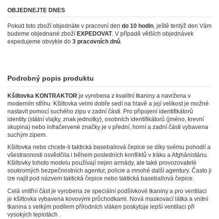
OBJEDNEJTE DNES
Pokud toto zboží objednáte v pracovní den
do 10 hodin
, ještě tentýž den Vám
budeme objednané zboží
EXPEDOVAT
. V případě větších objednávek
expedujeme obvykle do
3 pracovních dnů
.
Podrobný popis produktu
Kšiltovka KONTRAKTOR
je vyrobena z kvalitní tkaniny a navržena v
moderním střihu. Kšiltovka velmi dobře sedí na hlavě a její velikost je možné
nastavit pomocí suchého zipu v zadní části. Pro připojení identifikátorů
identity (státní vlajky, znak jednotky), osobních identifikátorů (jméno, krevní
skupina) nebo infračervené značky je v přední, horní a zadní části vybavena
suchým zipem.
Kšiltovka nebo chcete-li taktická baseballová čepice se díky svému pohodlí a
všestrannosti osvědčila i během posledních konfliktů v Iráku a Afghánistánu.
Kšiltovky tohoto modelu používají nejen armády, ale také provozovatelé
soukromých bezpečnostních agentur, policie a mnohé další agentury. Často ji
lze najít pod názvem taktická čepice nebo taktická baseballová čepice.
Celá vnitřní část je vyrobena ze speciální podšívkové tkaniny a pro ventilaci
je kšiltovka vybavena kovovými průchodkami. Nová maskovací látka a vnitní
tkanina s velkým podílem přírodních vláken poskytuje lepší ventilaci při
vysokých teplotách .