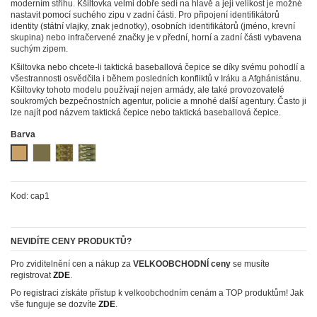
moderním střihu. Kšiltovka velmi dobře sedí na hlavě a její velikost je možné
nastavit pomocí suchého zipu v zadní části. Pro připojení identifikátorů
identity (státní vlajky, znak jednotky), osobních identifikátorů (jméno, krevní
skupina) nebo infračervené značky je v přední, horní a zadní části vybavena
suchým zipem.
Kšiltovka nebo chcete-li taktická baseballová čepice se díky svému pohodlí a
všestrannosti osvědčila i během posledních konfliktů v Iráku a Afghánistánu.
Kšiltovky tohoto modelu používají nejen armády, ale také provozovatelé
soukromých bezpečnostních agentur, policie a mnohé další agentury. Často ji
lze najít pod názvem taktická čepice nebo taktická baseballová čepice.
Barva
Písková (coyote)
Zelená (khaki)
Kamufláž (PenCott Green Zone)
Kamufláž (MultiCAM)
Kod:
cap1
NEVIDÍTE CENY PRODUKTŮ?
Pro zviditelnění cen a nákup za
VELKOOBCHODNÍ ceny
se musíte
registrovat
ZDE
.
Po registraci získáte přístup k velkoobchodním cenám a TOP produktům! Jak
vše funguje se dozvíte
ZDE
.