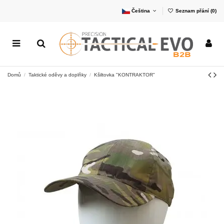
Čeština
Seznam přání (
0
)
Domů
Taktické oděvy a doplňky
Kšiltovka "KONTRAKTOR"