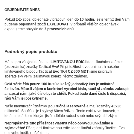
OBJEDNEJTE DNES
Pokud toto zboží objednáte v pracovní den
do 10 hodin
, ještě tentýž den Vám
budeme objednané zboží
EXPEDOVAT
. V případě větších objednávek
expedujeme obvykle do
3 pracovních dnů
.
Podrobný popis produktu
Máme pro vás jedinečnou a
LIMITOVANOU EDICI
identifikačních známek
(psí známka) značky Tactical Evo! Při příležitosti uvedení na trh našeho
limitovaného bipodu
Tactical Evo TK4 CZ 600 MDT
jsme připravili
sběratelsky velmi zajímavou kolekci těchto známek.
Celá série čítá pouze 100 kusů a každý jednotlivý kus je unikátně
číslován. Máte-li zájem o konkrétní výrobní číslo, stačí si známku zakoupit
a napsat nám, jaké číslo byste chtěli. Pokud bude dané číslo k dispozici,
rádi Vám jej poskytneme.
Naše identifikační známky jsou
ručně laserované
a mají rozměry 43x26
milimetrů. Součástí je i stylový 60cm řetízek. Tento exkluzivní kousek je
ideálním dárkem, kterým jistě uděláte radost sobě nebo svým blízkým.
Nepropásněte tuto příležitost vlastnit něco opravdu unikátního a
zajímavého!
Přidejte si limitovanou edici identifikační známky Tactical Evo
do svého košíku ještě dnes!