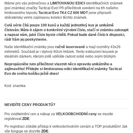
Máme pro vás jedinečnou a
LIMITOVANOU EDICI
identifikačních známek
(psí známka) značky Tactical Evo! Při příležitosti uvedení na trh našeho
limitovaného bipodu
Tactical Evo TK4 CZ 600 MDT
jsme připravili
sběratelsky velmi zajímavou kolekci těchto známek.
Celá série čítá pouze 100 kusů a každý jednotlivý kus je unikátně
číslován. Máte-li zájem o konkrétní výrobní číslo, stačí si známku zakoupit
a napsat nám, jaké číslo byste chtěli. Pokud bude dané číslo k dispozici,
rádi Vám jej poskytneme.
Naše identifikační známky jsou
ručně laserované
a mají rozměry 43x26
milimetrů. Součástí je i stylový 60cm řetízek. Tento exkluzivní kousek je
ideálním dárkem, kterým jistě uděláte radost sobě nebo svým blízkým.
Nepropásněte tuto příležitost vlastnit něco opravdu unikátního a
zajímavého! Přidejte si limitovanou edici identifikační známky Tactical
Evo do svého košíku ještě dnes!
Kod:
znamka
NEVIDÍTE CENY PRODUKTŮ?
Pro zviditelnění cen a nákup za
VELKOOBCHODNÍ ceny
se musíte
registrovat
ZDE
.
Po registraci získáte přístup k velkoobchodním cenám a TOP produktům! Jak
vše funguje se dozvíte
ZDE
.