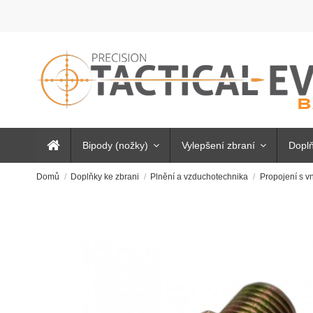
Bipody (nožky)
Vylepšení zbraní
Doplň
Domů
Doplňky ke zbrani
Plnění a vzduchotechnika
Propojení s v