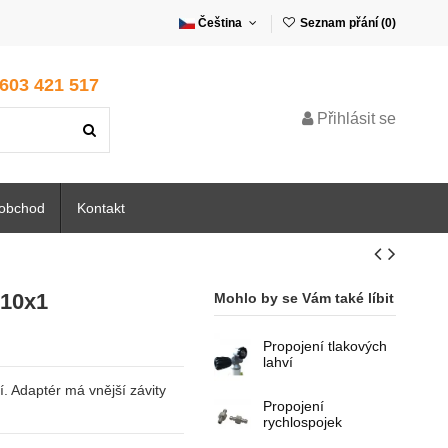
Čeština
Seznam přání (
0
)
 603 421 517
Přihlásit se
oobchod
Kontakt
M10x1
Mohlo by se Vám také líbit
Propojení tlakových
lahví
í. Adaptér má vnější závity
Propojení
rychlospojek