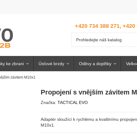
+420 734 388 271, +420
ky ke zbrani
Úsťové brzdy
Oděvy a doplňky
Velk
nějším závitem M10x1
Propojení s vnějším závitem 
Značka:
TACTICAL EVO
Adaptér sloužící k rychlému a kvalitnímu propojen
M10x1.