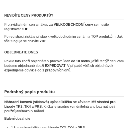
NEVIDÍTE CENY PRODUKTŮ?
Pro zviditelnění cen a nákup za
VELKOOBCHODNÍ ceny
se musíte
registrovat
ZDE
.
Po registraci získáte přístup k velkoobchodním cenám a TOP produktům! Jak
vše funguje se dozvíte
ZDE
.
OBJEDNEJTE DNES
Pokud toto zboží objednáte v pracovní den
do 10 hodin
, ještě tentýž den Vám
budeme objednané zboží
EXPEDOVAT
. V případě větších objednávek
expedujeme obvykle do
3 pracovních dnů
.
Podrobný popis produktu
Náhradní kovová (slitinová) upínací klička se závitem M5 vhodná pro
bipody TK3, TK4 a PRS.
Klička je snadno vyměnitelná a to bez nutnosti
použití jakéhokoliv nářadí.
Balení obsahuje
1 kus upínací klička pro bipody TK3, TK4 a PRS