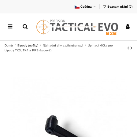
Čeština
Seznam přání (
0
)
Domů
Bipody (nožky)
Náhradní díly a příslušenství
Upínací klička pro
bipody TK3, TK4 a PRS (kovová)