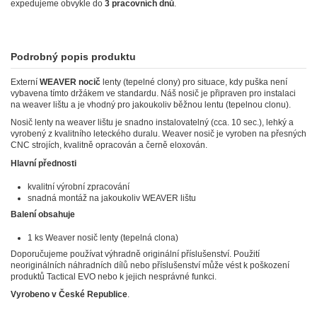
expedujeme obvykle do
3 pracovních dnů
.
Podrobný popis produktu
Externí
WEAVER nocič
lenty (tepelné clony) pro situace, kdy puška není
vybavena tímto držákem ve standardu. Náš nosič je připraven pro instalaci
na weaver lištu a je vhodný pro jakoukoliv běžnou lentu (tepelnou clonu).
Nosič lenty na weaver lištu je snadno instalovatelný (cca. 10 sec.), lehký a
vyrobený z kvalitního leteckého duralu. Weaver nosič je vyroben na přesných
CNC strojích, kvalitně opracován a černě eloxován.
Hlavní přednosti
kvalitní výrobní zpracování
snadná montáž na jakoukoliv WEAVER lištu
Balení obsahuje
1 ks Weaver nosič lenty (tepelná clona)
Doporučujeme používat výhradně originální příslušenství. Použití
neoriginálních náhradních dílů nebo příslušenství může vést k poškození
produktů Tactical EVO nebo k jejich nesprávné funkci.
Vyrobeno v České Republice
.