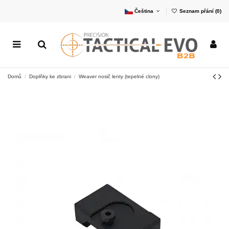
Čeština
Seznam přání (
0
)
Domů
Doplňky ke zbrani
Weaver nosič lenty (tepelné clony)