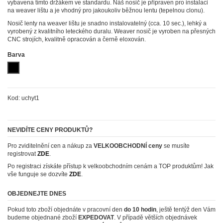
vybavena tímto držákem ve standardu. Náš nosič je připraven pro instalaci
na weaver lištu a je vhodný pro jakoukoliv běžnou lentu (tepelnou clonu).
Nosič lenty na weaver lištu je snadno instalovatelný (cca. 10 sec.), lehký a
vyrobený z kvalitního leteckého duralu. Weaver nosič je vyroben na přesných
CNC strojích, kvalitně opracován a černě eloxován.
Barva
Černá (black)
Kod:
uchyt1
NEVIDÍTE CENY PRODUKTŮ?
Pro zviditelnění cen a nákup za
VELKOOBCHODNÍ ceny
se musíte
registrovat
ZDE
.
Po registraci získáte přístup k velkoobchodním cenám a TOP produktům! Jak
vše funguje se dozvíte
ZDE
.
OBJEDNEJTE DNES
Pokud toto zboží objednáte v pracovní den
do 10 hodin
, ještě tentýž den Vám
budeme objednané zboží
EXPEDOVAT
. V případě větších objednávek