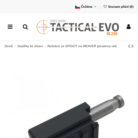
Čeština
Seznam přání (
0
)
Domů
Doplňky ke zbrani
Redukce ze SPIGOT na WEAVER (picatinny rail)