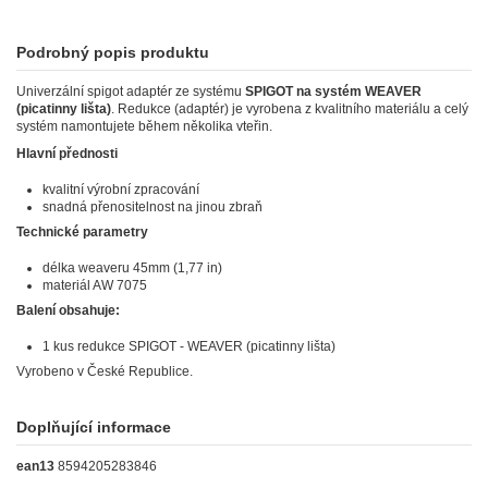
Podrobný popis produktu
Univerzální spigot adaptér ze systému
SPIGOT na systém WEAVER
(picatinny lišta)
. Redukce (adaptér) je vyrobena z kvalitního materiálu a celý
systém namontujete během několika vteřin.
Hlavní přednosti
kvalitní výrobní zpracování
snadná přenositelnost na jinou zbraň
Technické parametry
délka weaveru 45mm (1,77 in)
materiál AW 7075
Balení obsahuje:
1 kus redukce SPIGOT - WEAVER (picatinny lišta)
Vyrobeno v České Republice.
Doplňující informace
ean13
8594205283846