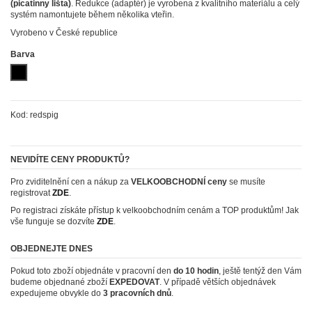
(picatinny lišta)
. Redukce (adaptér) je vyrobena z kvalitního materiálu a celý
systém namontujete během několika vteřin.
Vyrobeno v České republice
Barva
Černá (elox)
Kod:
redspig
NEVIDÍTE CENY PRODUKTŮ?
Pro zviditelnění cen a nákup za
VELKOOBCHODNÍ ceny
se musíte
registrovat
ZDE
.
Po registraci získáte přístup k velkoobchodním cenám a TOP produktům! Jak
vše funguje se dozvíte
ZDE
.
OBJEDNEJTE DNES
Pokud toto zboží objednáte v pracovní den
do 10 hodin
, ještě tentýž den Vám
budeme objednané zboží
EXPEDOVAT
. V případě větších objednávek
expedujeme obvykle do
3 pracovních dnů
.