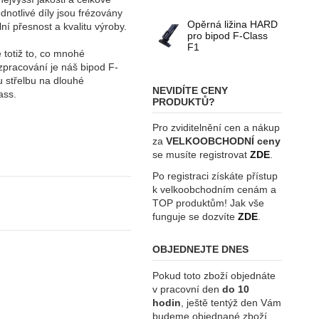
dnotlivé díly jsou frézovány
Opěrná ližina HARD
í přesnost a kvalitu výroby.
pro bipod F-Class
F1
 totiž to, co mnohé
zpracování je náš bipod F-
u střelbu na dlouhé
NEVIDÍTE CENY
ass.
PRODUKTŮ?
Pro zviditelnění cen a nákup
za
VELKOOBCHODNÍ ceny
se musíte registrovat
ZDE
.
Po registraci získáte přístup
k velkoobchodním cenám a
TOP produktům! Jak vše
funguje se dozvíte
ZDE
.
OBJEDNEJTE DNES
Pokud toto zboží objednáte
v pracovní den
do 10
hodin
, ještě tentýž den Vám
budeme objednané zboží