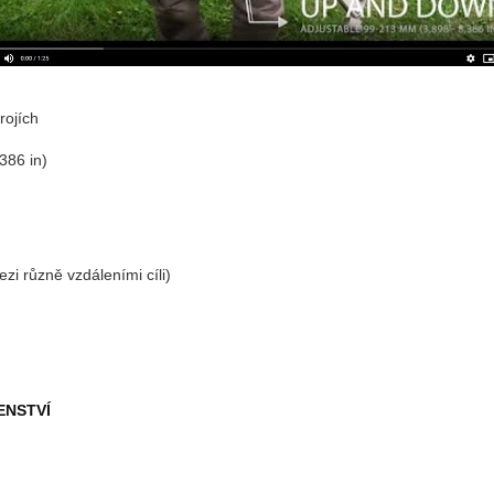
rojích
386 in)
zi různě vzdáleními cíli)
ENSTVÍ