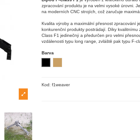
zpracování produktu je na velmi vysoké úrovni. Je
na moderních CNC strojích, což zaručuje maximáln
Kvalita výroby a maximální přesnost zpracování je
konkurenční produkty postrádají. Díky kvalitnímu 
Class F1 jedinečný a předurčen pro velmi přesno
vzdálenosti typu long range, zvláště pak typu F-cl
Barva
Černá (black)
Písková (coyote)
Kod:
f1weaver