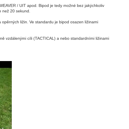
EAVER / UIT apod. Bipod je tedy možné bez jakýchkoliv
ce než 20 sekund.
ěrných ližin. Ve standardu je bipod osazen ližinami
zně vzdálenými cíli (TACTICAL) a nebo standardními ližinami