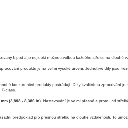
acovaný bipod a je nejlepší možnou volbou každého střelce na dlouhé vz
 zpracování produktu je na velmi vysoké úrovni. Jednotlivé díly jsou f
o mnohé konkurenční produkty postrádají. Díky kvalitnímu zpracování j
 F-class.
mm (3,898 - 8,386 in
). Nastavování je velmi přesné a proto i při stř
ásadní předpoklad pro přesnou střelbu na dlouhé vzdálenosti. To umožňu