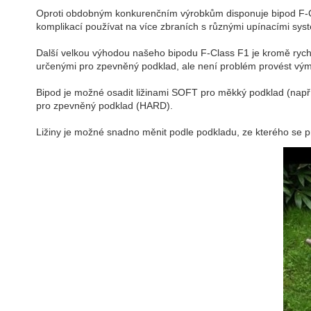
Oproti obdobným konkurenčním výrobkům disponuje bipod F-C
komplikací používat na více zbraních s různými upínacími sys
Další velkou výhodou našeho bipodu F-Class F1 je kromě rych
určenými pro zpevněný podklad, ale není problém provést výměnu
Bipod je možné osadit ližinami SOFT pro měkký podklad (např. 
pro zpevněný podklad (HARD).
Ližiny je možné snadno měnit podle podkladu, ze kterého se prá