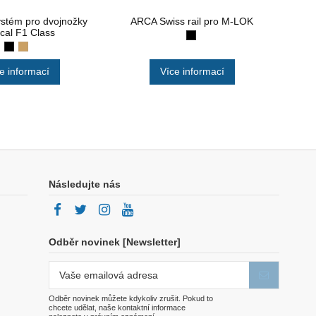
stém pro dvojnožky
ARCA Swiss rail pro M-LOK
Pan
ical F1 Class
e informací
Více informací
Následujte nás
Odběr novinek [Newsletter]
Odběr novinek můžete kdykoliv zrušit. Pokud to
chcete udělat, naše kontaktní informace