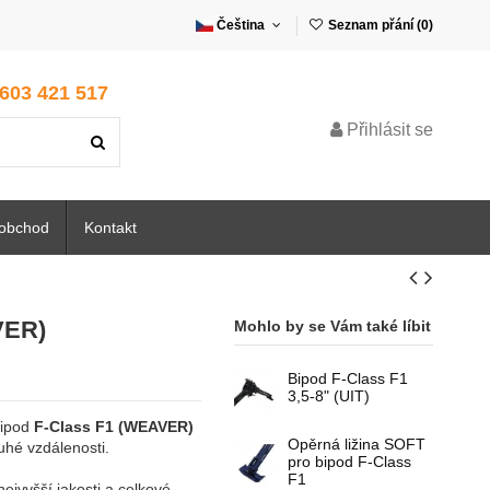
Čeština
Seznam přání (
0
)
 603 421 517
Přihlásit se
oobchod
Kontakt
VER)
Mohlo by se Vám také líbit
Bipod F-Class F1
3,5-8" (UIT)
bipod
F-Class F1 (WEAVER)
Opěrná ližina SOFT
uhé vzdálenosti.
pro bipod F-Class
F1
ejvyšší jakosti a celkové