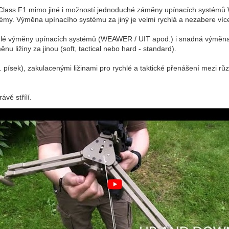
lass F1 mimo jiné i možností jednoduché záměny upínacích systémů W
témy. Výměna upínacího systému za jiný je velmi rychlá a nezabere ví
lé výměny upínacích systémů (WEAWER / UIT apod.) i snadná výměna op
 ližiny za jinou (soft, tactical nebo hard - standard).
písek), zakulacenými ližinami pro rychlé a taktické přenášení mezi rů
vě střílí.