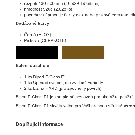
rozpětí 430-500 mm (16,929-19,685 in)
hmotnost 920g (2,028 lb)
povrchová úprava je černý elox nebo písková cerakote, dl
Dodávané barvy
Černá (ELOX)
Písková (CERAKOTE)
Balení obsahuje
1 ks Bipod F-Class F1
1 ks Upínací systém, dle zvolené varianty
2 ks Ližina HARD (pro zpevněný povrch)
Bipod F-Class F1 je kompletně sestaven pro okamžité použití.
Bipod F-Class F1 skvělá volba pro Vaši přesnou střelbu!
Vyrob
Doplňující informace