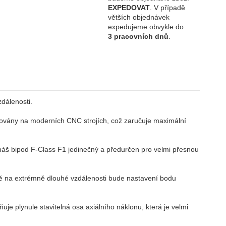
EXPEDOVAT
. V případě
větších objednávek
expedujeme obvykle do
3 pracovních dnů
.
dálenosti.
rézovány na moderních CNC strojích, což zaručuje maximální
e náš bipod F-Class F1 jedinečný a předurčen pro velmi přesnou
elbě na extrémně dlouhé vzdálenosti bude nastavení bodu
je plynule stavitelná osa axiálního náklonu, která je velmi