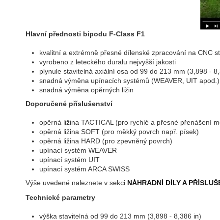
Hlavní přednosti bipodu F-Class F1
kvalitní a extrémně přesné dílenské zpracování na CNC st
vyrobeno z leteckého duralu nejvyšší jakosti
plynule stavitelná axiální osa od 99 do 213 mm (3,898 - 8,
snadná výměna upínacích systémů (WEAVER, UIT apod.)
snadná výměna opěrných ližin
Doporučené příslušenství
opěrná ližina TACTICAL (pro rychlé a přesné přenášení me
opěrná ližina SOFT (pro měkký povrch např. písek)
opěrná ližina HARD (pro zpevněný povrch)
upínací systém WEAVER
upínací systém UIT
upínací systém ARCA SWISS
Výše uvedené naleznete v sekci
NÁHRADNÍ DÍLY A PŘÍSLUŠ
Technické parametry
výška stavitelná od 99 do 213 mm (3,898 - 8,386 in)