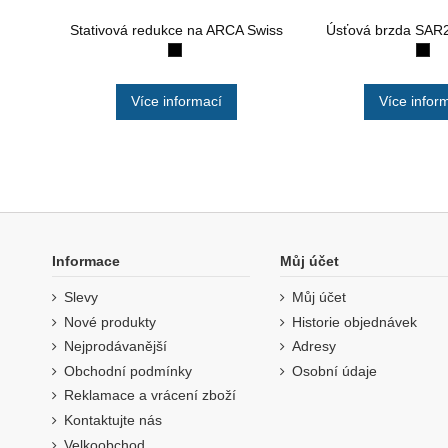
Stativová redukce na ARCA Swiss
Úsťová brzda SAR
Více informací
Více infor
Informace
Můj účet
Slevy
Můj účet
Nové produkty
Historie objednávek
Nejprodávanější
Adresy
Obchodní podmínky
Osobní údaje
Reklamace a vrácení zboží
Kontaktujte nás
Velkoobchod