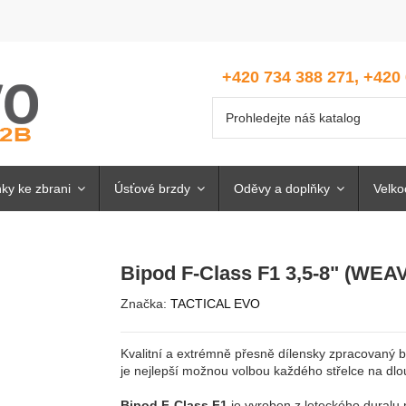
+420 734 388 271, +420
ky ke zbrani
Úsťové brzdy
Oděvy a doplňky
Velk
Bipod F-Class F1 3,5-8" (WEA
Značka:
TACTICAL EVO
Kvalitní a extrémně přesně dílensky zpracovaný 
je nejlepší možnou volbou každého střelce na dlo
Bipod F-Class F1
je vyroben z leteckého duralu n