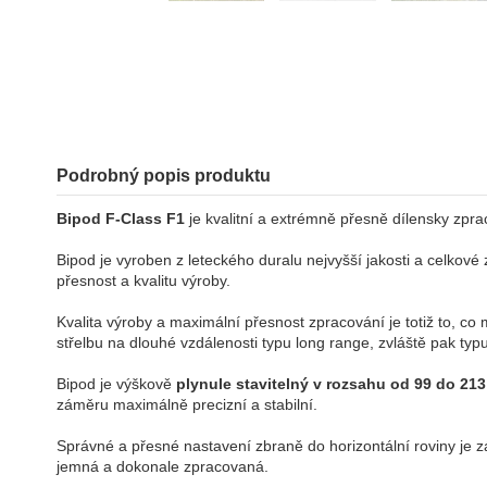
Podrobný popis produktu
Bipod F-Class F1
je kvalitní a extrémně přesně dílensky zpr
Bipod je vyroben z leteckého duralu nejvyšší jakosti a celkové
přesnost a kvalitu výroby.
Kvalita výroby a maximální přesnost zpracování je totiž to, c
střelbu na dlouhé vzdálenosti typu long range, zvláště pak typu
Bipod je výškově
plynule stavitelný v rozsahu od 99 do 213 
záměru maximálně precizní a stabilní.
Správné a přesné nastavení zbraně do horizontální roviny je z
jemná a dokonale zpracovaná.