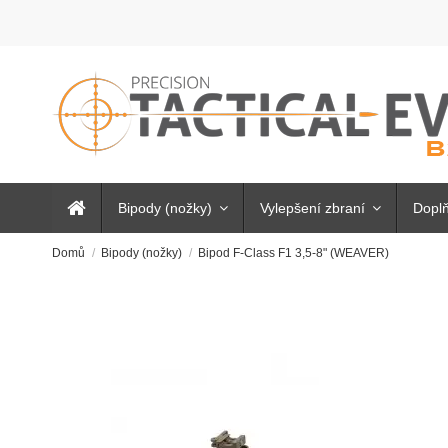
Bipody (nožky)
Vylepšení zbraní
Doplň
Domů
Bipody (nožky)
Bipod F-Class F1 3,5-8" (WEAVER)