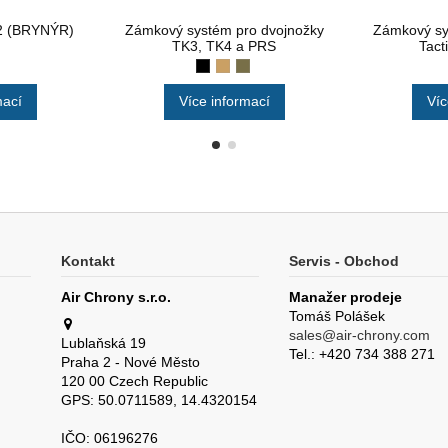
2 (BRYNÝR)
Zámkový systém pro dvojnožky
Zámkový sy
TK3, TK4 a PRS
Tact
mací
Více informací
Víc
Kontakt
Servis - Obchod
Air Chrony s.r.o.
Manažer prodeje
Tomáš Polášek
sales@air-chrony.com
Lublaňská 19
Tel.: +420 734 388 271
Praha 2 - Nové Město
120 00 Czech Republic
GPS: 50.0711589, 14.4320154
IČO: 06196276