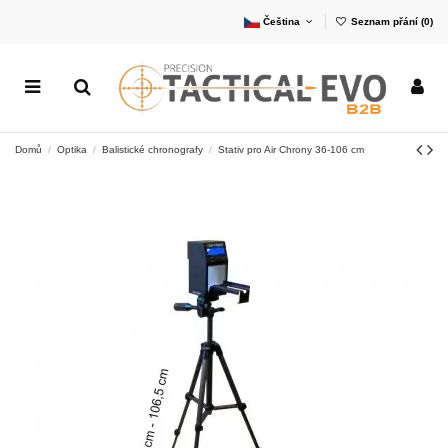
Čeština
Seznam přání (
0
)
Domů
Optika
Balistické chronografy
Stativ pro Air Chrony 36-106 cm