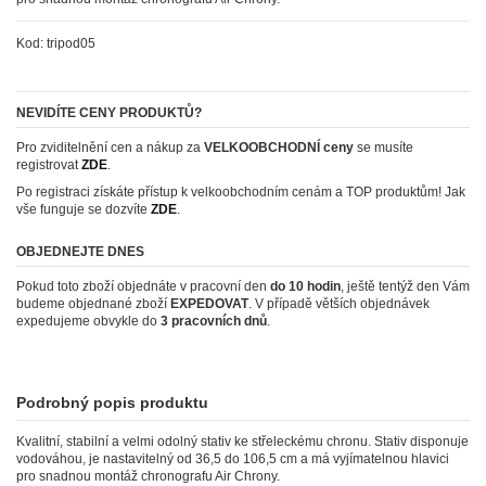
Kod:
tripod05
NEVIDÍTE CENY PRODUKTŮ?
Pro zviditelnění cen a nákup za
VELKOOBCHODNÍ ceny
se musíte
registrovat
ZDE
.
Po registraci získáte přístup k velkoobchodním cenám a TOP produktům! Jak
vše funguje se dozvíte
ZDE
.
OBJEDNEJTE DNES
Pokud toto zboží objednáte v pracovní den
do 10 hodin
, ještě tentýž den Vám
budeme objednané zboží
EXPEDOVAT
. V případě větších objednávek
expedujeme obvykle do
3 pracovních dnů
.
Podrobný popis produktu
Kvalitní, stabilní a velmi odolný stativ ke střeleckému chronu. Stativ disponuje
vodováhou, je nastavitelný od 36,5 do 106,5 cm a má vyjímatelnou hlavici
pro snadnou montáž chronografu Air Chrony.